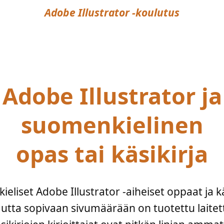
Adobe Illustrator -koulutus
Adobe Illustrator ja
suomenkielinen
opas tai käsikirja
iset Adobe Illustrator -aiheiset oppaat ja käs
mutta sopivaan sivumäärään on tuotettu laitett