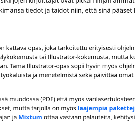
ikirjojen kirjoittajat ovat pitkän linjan ammatti
ansa tiedot ja taidot niin, että sinä pääset
 kattava opas, joka tarkoitettu erityisesti ohjelman
lykokemusta tai Illustrator-kokemusta, mutta kui
an. Tämä Illustrator-opas sopii hyvin myös ohjelm
oa työkaluista ja menetelmistä sekä päivittää omat
sessä muodossa (PDF) että myös värilasertulosteena
tykset, mutta tarjolla on myös
laajempia paketteja
ajan ja
Mixtum
ottaa vastaan palauteita, kehitysi