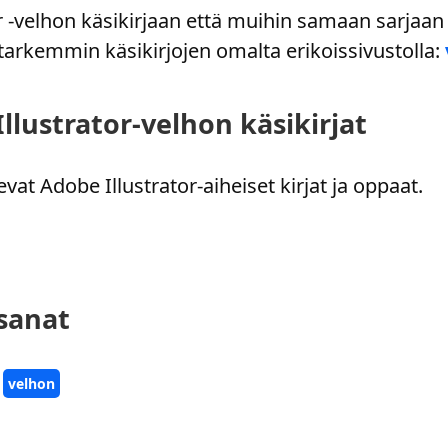
r -velhon käsikirjaan että muihin samaan sarjaan k
n tarkemmin käsikirjojen omalta erikoissivustolla:
Illustrator-velhon käsikirjat
evat Adobe Illustrator-aiheiset kirjat ja oppaat.
nsanat
velhon