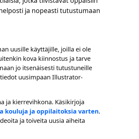
laisia, jotka tiivistävät oppaisiin
 helposti ja nopeasti tutustumaan
 uusille käyttäjille, joilla ei ole
tenkin kova kiinnostus ja tarve
aan jo itsenäisesti tutustuneille
 tiedot uusimpaan Illustrator-
 ja kierrevihkona. Käsikirjoja
 kouluja ja oppilaitoksia varten
.
deoita ja toiveita uusia aiheita