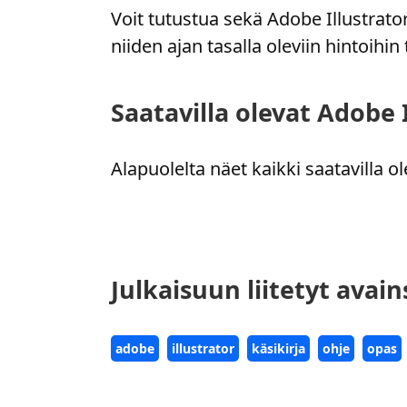
Voit tutustua sekä Adobe Illustrato
niiden ajan tasalla oleviin hintoihi
Saatavilla olevat Adobe 
Alapuolelta näet kaikki saatavilla ol
Julkaisuun liitetyt avai
adobe
illustrator
käsikirja
ohje
opas