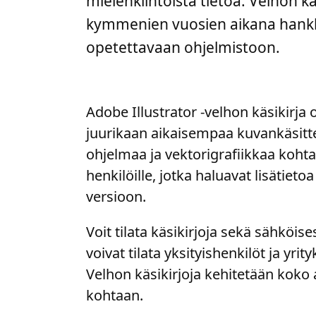
mielenkiintoista tietoa. Velhon käs
kymmenien vuosien aikana hankkim
opetettavaan ohjelmistoon.
Adobe Illustrator -velhon käsikirja on
juurikaan aikaisempaa kuvankäsitte
ohjelmaa ja vektorigrafiikkaa kohta
henkilöille, jotka haluavat lisätiet
versioon.
Voit tilata käsikirjoja sekä sähköi
voivat tilata yksityishenkilöt ja yri
Velhon käsikirjoja kehitetään koko 
kohtaan.