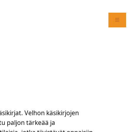
ikirjat. Velhon käsikirjojen
u paljon tärkeää ja